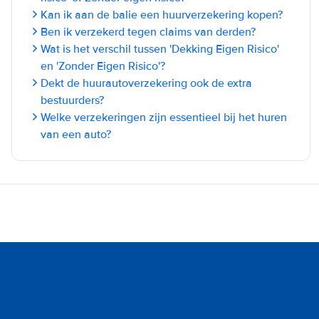
Kan ik aan de balie een huurverzekering kopen?
Ben ik verzekerd tegen claims van derden?
Wat is het verschil tussen 'Dekking Eigen Risico'
en 'Zonder Eigen Risico'?
Dekt de huurautoverzekering ook de extra
bestuurders?
Welke verzekeringen zijn essentieel bij het huren
van een auto?