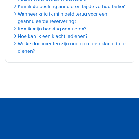
Kan ik de boeking annuleren bij de verhuurbalie?
Wanneer krijg ik mijn geld terug voor een
geannuleerde reservering?
Kan ik mijn boeking annuleren?
Hoe kan ik een klacht indienen?
Welke documenten zijn nodig om een klacht in te
dienen?